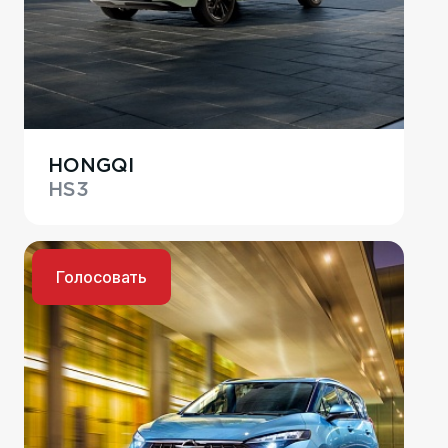
HONGQI
HS3
Голосовать