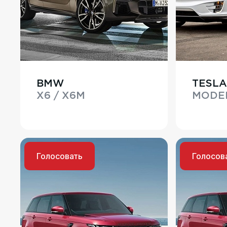
BMW
TESLA
X6 / X6M
MODE
Голосовать
Голосов