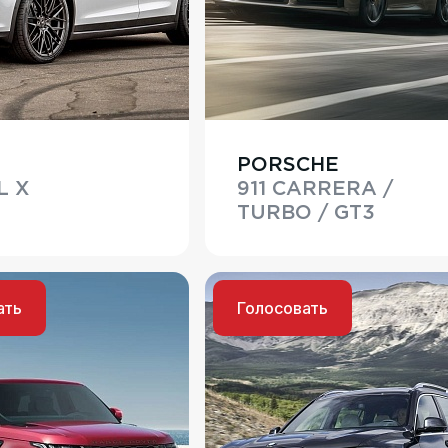
PORSCHE
L X
911 CARRERA /
TURBO / GT3
ать
Голосовать