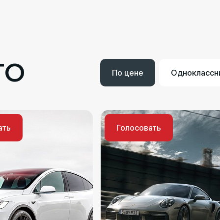
ТО
По цене
Одноклассн
ать
Голосовать