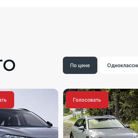
ТО
По цене
Одноклассн
ать
Голосовать