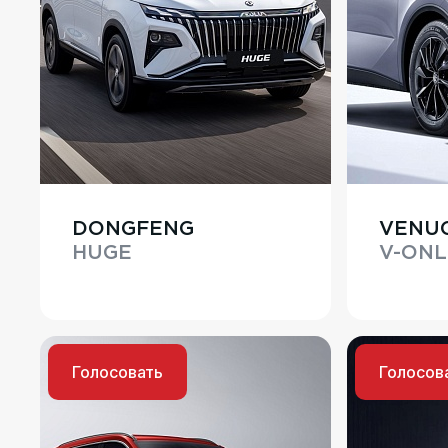
DONGFENG
VENUC
HUGE
V-ONL
Голосовать
Голосов