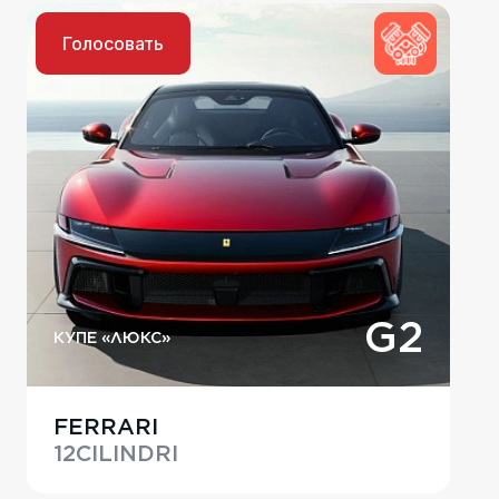
Голосовать
G2
КУПЕ «ЛЮКС»
FERRARI
12CILINDRI