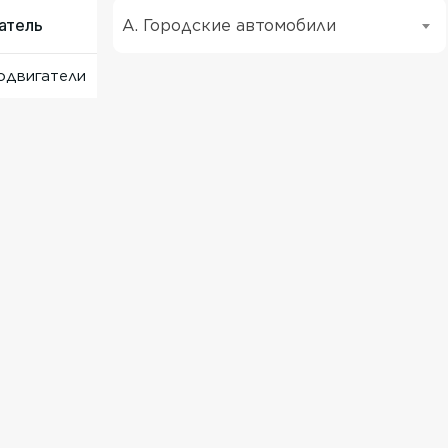
атель
A. Городские автомобили
одвигатели