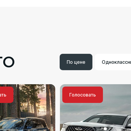
ТО
По цене
Одноклассн
ать
Голосовать