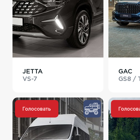
JETTA
GAC
VS-7
GS8 /
Голосовать
Голосов