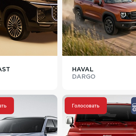
AST
HAVAL
DARGO
ать
Голосовать