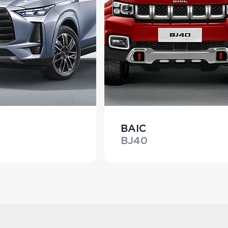
BAIC
BJ40