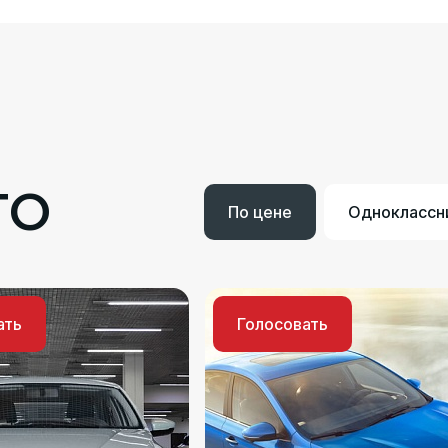
ТО
По цене
Одноклассн
ать
Голосовать