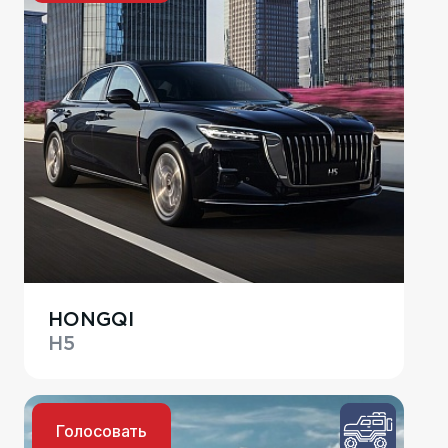
HONGQI
H5
Голосовать