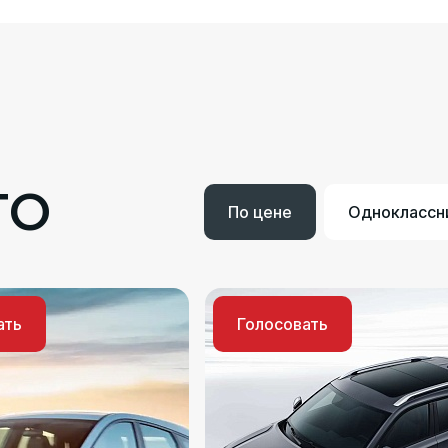
ТО
По цене
Одноклассн
ать
Голосовать